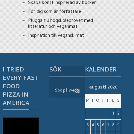
Skapa konst inspirerad av böcker
För dig som är författare
Plugga till högskoleprovet med
litteratur och veganmat
Inspiration till vegansk mat
I TRIED
SÖK
KALENDER
EVERY FAST
FOOD
augusti 2026
PIZZA IN
M
T
O
T
F
L
S
AMERICA
1
2
3
4
5
6
7
8
9