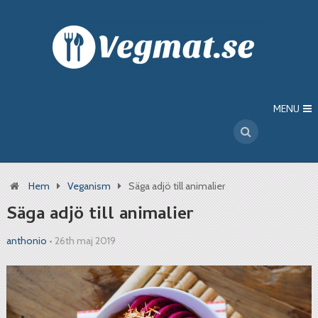
MENU
Hem
Veganism
Säga adjö till animalier
Säga adjö till animalier
anthonio
•
26th maj 2019